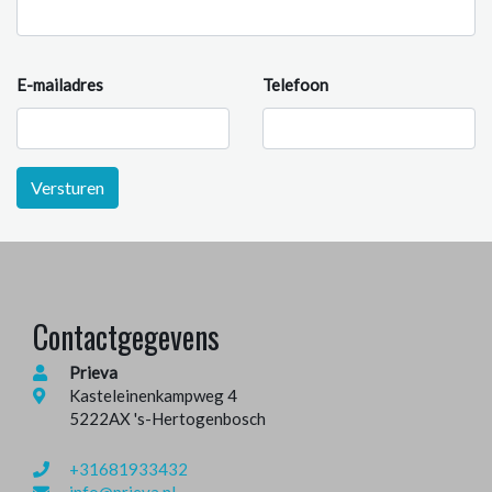
E-mailadres
Telefoon
Versturen
Contactgegevens
Prieva
Kasteleinenkampweg 4
5222AX 's-Hertogenbosch
+31681933432