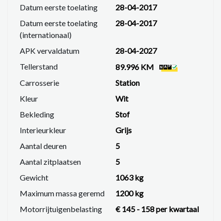
Datum eerste toelating
28-04-2017
Audiobediening op het stuur
Datum eerste toelating
28-04-2017
Keyless Entry
(internationaal)
LED-dagrijverlichting
Regensensor
APK vervaldatum
28-04-2027
ISOFIX-bevestiging
Tellerstand
89.996 KM
Bandenspanningscontrolesysteem
Carrosserie
Station
Hill Hold Assist
Brake Assist
Kleur
Wit
Centrale deurvergrendeling met
Bekleding
Stof
afstandsbediening
Interieurkleur
Grijs
Elektrische snelheidsafhankelijke
Aantal deuren
5
stuurbekrachtiging
In delen neerklapbare achterbank
Aantal zitplaatsen
5
Gewicht
1063 kg
Specificaties
Bouwjaar:
2017
Maximum massa geremd
1200 kg
Kilometerstand:
89.996 km (NAP)
Motorrijtuigenbelasting
€ 145 - 158 per kwartaal
Motor:
0.9 TCe benzine