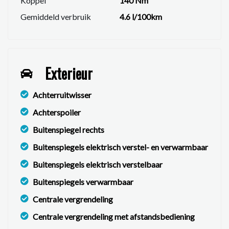
Koppel
140 Nm
Er kunnen echter geen rechten worden ontleend aan
Gemiddeld verbruik
4.6 l/100km
de verstrekte informatie in de advertentie. Vertrouw
niet alleen op deze informatie maar controleer altijd
zelf de zaken welke voor jouw belangrijk zijn en je
beslissing zouden kunnen beïnvloeden. Neem contact
Exterieur
op met de verkoper voor aanvullende vragen.
Achterruitwisser
Achterspoiler
Buitenspiegel rechts
Buitenspiegels elektrisch verstel- en verwarmbaar
Buitenspiegels elektrisch verstelbaar
Buitenspiegels verwarmbaar
Centrale vergrendeling
Centrale vergrendeling met afstandsbediening