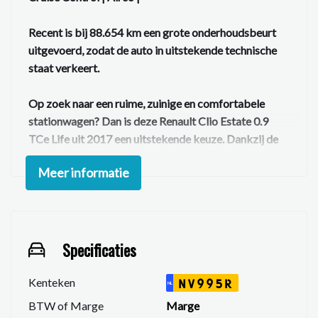
Recent is bij 88.654 km een grote onderhoudsbeurt
uitgevoerd, zodat de auto in uitstekende technische
staat verkeert.
Op zoek naar een ruime, zuinige en comfortabele
stationwagen? Dan is deze
Renault Clio Estate 0.9
TCe Life
uit
2017
een uitstekende keuze. Dankzij de
betrouwbare benzinemotor in combinatie met de
Meer informatie
handgeschakelde versnellingsbak geniet u van een
prettige en efficiënte rijervaring. Met zijn praktische
bagageruimte en vijf zitplaatsen is deze Clio ideaal
voor zowel dagelijks gebruik als langere ritten.
Deze Clio is onder andere uitgerust met:
Specificaties
Navigatiesysteem
Cruise control
Kenteken
NV995R
NL
Airconditioning
BTW of Marge
Marge
DAB+ digitale radio