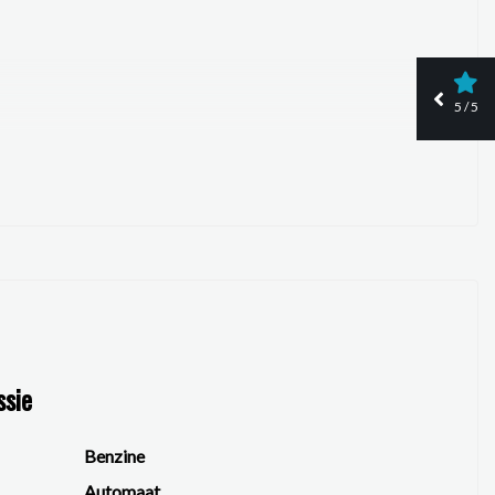
5 / 5
ssie
Benzine
Automaat