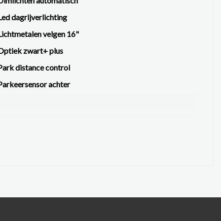
Dimlichten automatisch
Led dagrijverlichting
Lichtmetalen velgen 16"
Optiek zwart+ plus
Park distance control
Parkeersensor achter