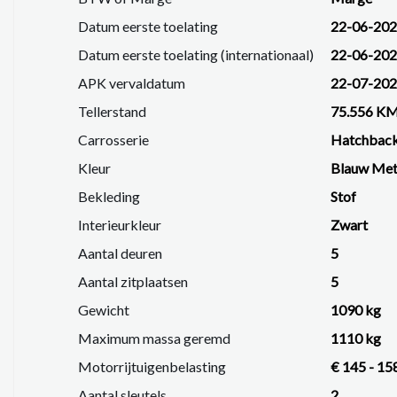
Lane Keeping Assist
Datum eerste toelating
22-06-20
Forward Collision Warning
Datum eerste toelating (internationaal)
22-06-20
Dodehoekdetectie
APK vervaldatum
22-07-20
Vermoeidheidsherkenning
Autonoom noodremsysteem
Tellerstand
75.556 K
Bandenspanningscontrolesysteem
Carrosserie
Hatchbac
Deze Hyundai i20 is afkomstig uit 2021 en heeft een
Kleur
Blauw Meta
prettige prestaties en gunstige verbruik.
Bekleding
Stof
Interieurkleur
Zwart
Kortom: een complete, sportieve en comfortabele hatc
Aantal deuren
5
Interesse? Neem gerust contact met ons op voor meer
Aantal zitplaatsen
5
Gewicht
1090 kg
We hebben ons uiterste best gedaan om alle informat
Maximum massa geremd
1110 kg
informatie in de advertentie. Vertrouw niet alleen op
beïnvloeden. Neem contact op met de verkoper voor
Motorrijtuigenbelasting
€ 145 - 15
Aantal sleutels
2