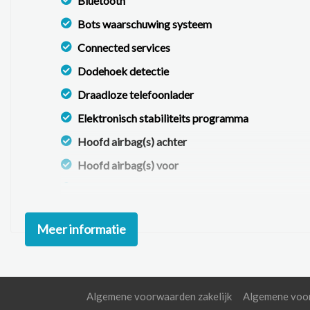
Bluetooth
Bots waarschuwing systeem
Connected services
Dodehoek detectie
Draadloze telefoonlader
Elektronisch stabiliteits programma
Hoofd airbag(s) achter
Hoofd airbag(s) voor
Passagiersairbag
Rijstrooksensor met correctie
Meer informatie
Uitstap waarschuwing
Volledig digitaal instrumentenpaneel
Zij airbag(s) voor
Algemene voorwaarden zakelijk
Algemene voor