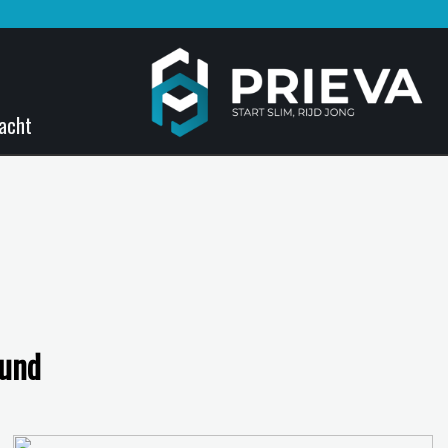
acht
ound