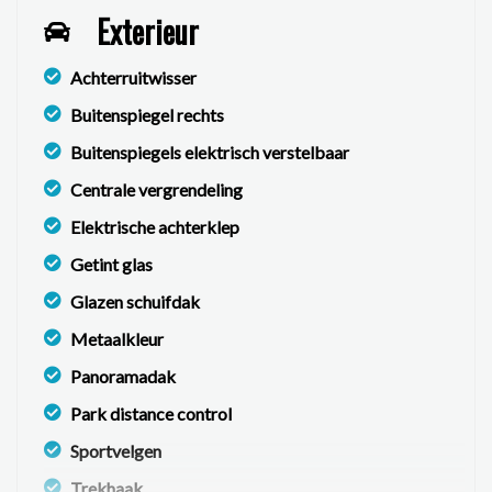
de verstrekte informatie in de advertentie. Vertrouw
Exterieur
niet alleen op deze informatie maar controleer altijd
zelf de zaken welke voor jouw belangrijk zijn en je
Achterruitwisser
beslissing zouden kunnen beïnvloeden. Neem contact
Buitenspiegel rechts
op met de verkoper voor aanvullende vragen.
Buitenspiegels elektrisch verstelbaar
Centrale vergrendeling
Elektrische achterklep
Getint glas
Glazen schuifdak
Metaalkleur
Panoramadak
Park distance control
Sportvelgen
Trekhaak