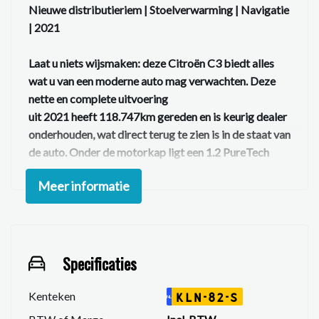
Nieuwe distributieriem | Stoelverwarming | Navigatie
| 2021
Laat u niets wijsmaken: deze Citroën C3 biedt alles
wat u van een moderne auto mag verwachten. Deze
nette en complete uitvoering
uit 2021 heeft 118.747km gereden en is keurig dealer
onderhouden, wat direct terug te zien is in de staat van
de auto. Onder de motorkap ligt een 1.2 PureTech
benzinemotor (83 pk), gekoppeld aan
Meer informatie
een handgeschakelde versnellingsbak. Perfect voor
zowel stadsverkeer als langere ritten.
Belangrijkste highlights:
✔
Specificaties
Dealer onderhouden
✔
Distributieriem recent vervangen
(grote
kostenpost al gedaan)
Kenteken
KLN-82-S
NL
✔
Stoelverwarming