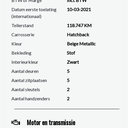
BTW of Marge
Incl. BTW
✔
Navigatiesysteem
Datum eerste toelating
10-03-2021
✔ Parkeersensoren
(internationaal)
✔ Cruise control
Tellerstand
118.747 KM
✔ Airconditioning
✔ ISOFIX-aansluiting
Carrosserie
Hatchback
✔ Centrale deurvergrendeling
Kleur
Beige Metallic
Onderhoud & betrouwbaarheid
Bekleding
Stof
Deze C3 is
aantoonbaar dealer onderhouden
, wat
Interieurkleur
Zwart
betekent dat het onderhoud volgens
Aantal deuren
5
fabrieksspecificaties is uitgevoerd. Daarnaast is
Aantal zitplaatsen
5
de
distributieriem recent vervangen
, een belangrijk
pluspunt dat u als koper direct zekerheid en
Aantal sleutels
2
kostenbesparing geeft.
Aantal handzenders
2
Comfort & gebruiksgemak
Met onder andere stoelverwarming, navigatie en
Motor en transmissie
parkeersensoren is deze auto van alle gemakken