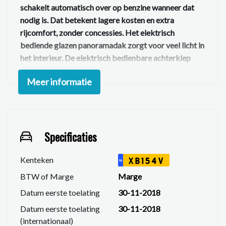
schakelt automatisch over op benzine wanneer dat
nodig is. Dat betekent lagere kosten en extra
rijcomfort, zonder concessies. Het elektrisch
bediende glazen panoramadak zorgt voor veel licht in
het interieur. De elektrisch bedienbare achterklep
maakt laden eenvoudig. Het lederen interieur geeft de
Meer informatie
auto een luxe uitstraling. Bestuurder en bijrijder zitten
comfortabel dankzij de verwarmbare voorstoelen.
Highlights van deze Outlander
Plug-in hybride aandrijving
Specificaties
Elektrisch bediend glazen panoramadak
Elektrisch bedienbare achterklep
Kenteken
XB154V
NL
Lederen interieur
BTW of Marge
Marge
Verwarmbare voorstoelen
Datum eerste toelating
30-11-2018
18 inch lichtmetalen velgen
Datum eerste toelating
30-11-2018
LED koplampen en LED-achterlichten
(internationaal)
Donker getint glas achter