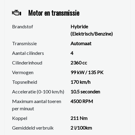
Brake assist
Bandenspanningcontrolesysteem
Motor en transmissie
Isofix-aansluitingen
Brandstof
Hybride
Onderhoud & historie
(Elektrisch/Benzine)
Bouwjaar 2018
Laatste onderhoud uitgevoerd op 04-06-2024
Transmissie
Automaat
Tellerstand bij laatste service 116.608 km
Aantal cilinders
4
Onderhoudshistorie aanwezig
Cilinderinhoud
2360 cc
Kortom
Vermogen
99 kW / 135 PK
Een complete en comfortabele Mitsubishi Outlander
Topsnelheid
170 km/h
PHEV met luxe uitrusting, veel ruimte en een
Acceleratie (0-100 km/h)
10.5 seconden
efficiënte hybride aandrijflijn. Geschikt voor dagelijks
gebruik én langere ritten.
Maximum aantal toeren
4500 RPM
Wil je deze Outlander zelf ervaren. Neem contact met
per minuut
ons op en plan een proefrit.
Koppel
211 Nm
Gemiddeld verbruik
2 l/100km
We hebben ons uiterste best gedaan om alle