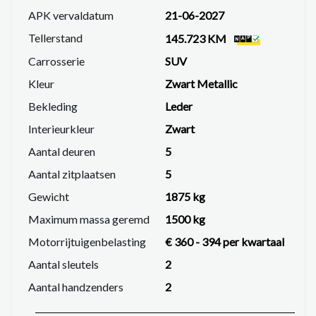
In delen neerklapbare achterbank
APK vervaldatum
21-06-2027
Verstelbare lendensteunen
Tellerstand
145.723 KM
Comfort & technologie
Carrosserie
SUV
Achteruitrijcamera
Kleur
Zwart Metallic
Adaptive cruise control
Bekleding
Leder
Navigatiesysteem
Interieurkleur
Audiosysteem met DAB
Zwart
Bediening via het stuur
Aantal deuren
5
Electronic climate control
Aantal zitplaatsen
5
Regensensor
Gewicht
1875 kg
Automatisch dimmende binnenspiegel
Schakelpaddles aan het stuur
Maximum massa geremd
1500 kg
Motorrijtuigenbelasting
€ 360 - 394 per kwartaal
Veiligheid
Lane keeping assist
Aantal sleutels
2
Forward collision warning
Aantal handzenders
2
Hill hold assist