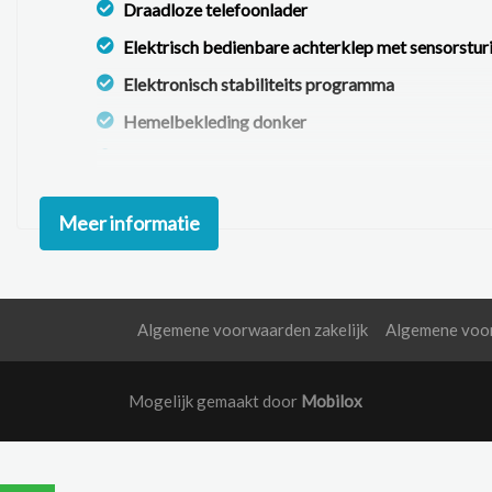
Draadloze telefoonlader
Elektrisch bedienbare achterklep met sensorstur
Elektronisch stabiliteits programma
Hemelbekleding donker
Keyless start
Multimedia scherm middel
Meer informatie
Oplaadmogelijkheid
Rijstrooksensor met correctie
Rondomzicht camera
Algemene voorwaarden zakelijk
Algemene voor
Volledig digitaal instrumentenpaneel
Mogelijk gemaakt door
Mobilox