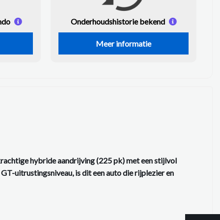
ndo
Onderhouds
historie bekend
Meer informatie
krachtige
hybride aandrijving (225 pk)
met een stijlvol
-uitrustingsniveau, is dit een auto die rijplezier en