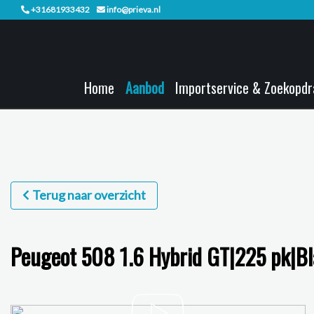
+31681933432
info@prieva.nl
Home
Aanbod
Importservice & Zoekopdr
Terug naar overzicht
Peugeot 508 1.6 Hybrid GT|225 pk|Bl