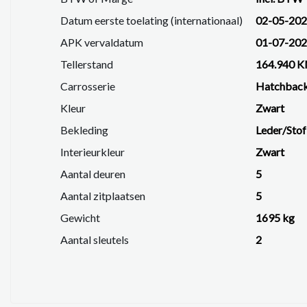
Sportieve en luxe
GT-uitvoering
met Black Pa
Datum eerste toelating (internationaal)
02-05-20
Praktische hatchback met royale binnenruimte
APK vervaldatum
01-07-20
Comfortabel, stijlvol én efficiënt
Tellerstand
164.940 
Prijs en proefrit op aanvraag.
Carrosserie
Hatchbac
Ervaar zelf de luxe, kracht en efficiency van deze Pe
Kleur
Zwart
We hebben ons uiterste best gedaan om alle informat
Bekleding
Leder/Stof
informatie in de advertentie. Vertrouw niet alleen op
Interieurkleur
Zwart
beïnvloeden. Neem contact op met de verkoper voor
Aantal deuren
5
Aantal zitplaatsen
5
Gewicht
1695 kg
Aantal sleutels
2