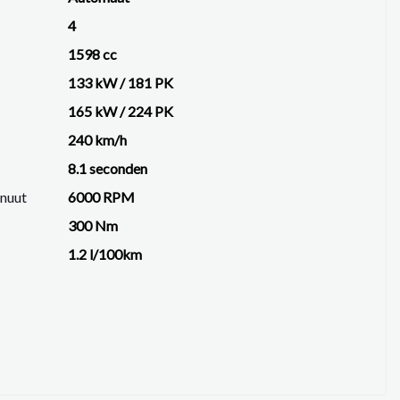
4
1598 cc
133 kW / 181 PK
165 kW / 224 PK
gantie. 🚗⚡
240 km/h
en rechten worden ontleend aan de verstrekte
8.1 seconden
uw belangrijk zijn en je beslissing zouden kunnen
inuut
6000 RPM
300 Nm
1.2 l/100km