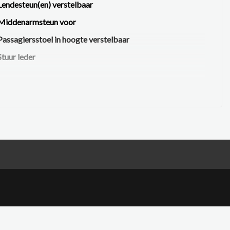
Lendesteun(en) verstelbaar
Middenarmsteun voor
Passagiersstoel in hoogte verstelbaar
Stuur leder
Voorstoel(en) elektrisch verstelbaar
Voorstoelen in hoogte verstelbaar
Voorstoelen verwarmd