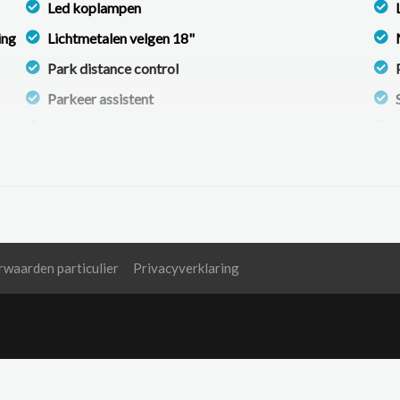
Led koplampen
ing
Lichtmetalen velgen 18"
Park distance control
Parkeer assistent
Parkeersensor achter
Parkeersensor voor
Sportvelgen
Trekhaak
waarden particulier
Privacyverklaring