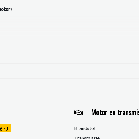
motor)
nhanger
e
Motor en transmi
Brandstof
6-J
Transmissie