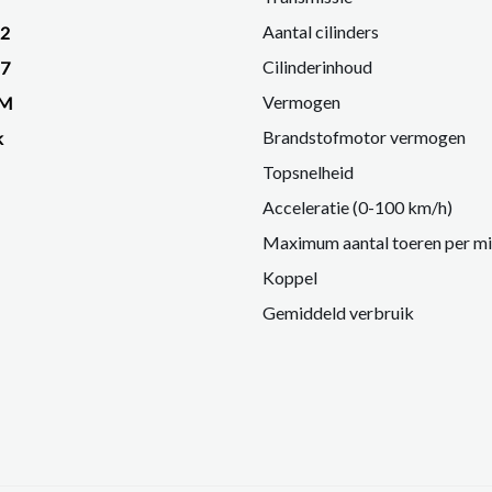
ck
Aantal cilinders
22
Cilinderinhoud
27
Vermogen
KM
Brandstofmotor vermogen
k
ugeot 508 Hybrid GT – dé perfecte combinatie van rijplezier en ele
Topsnelheid
ie in deze advertentie correct weer te geven. Er kunnen echter ge
Acceleratie (0-100 km/h)
 deze informatie maar controleer altijd zelf de zaken welke voor jo
Maximum aantal toeren per m
 aanvullende vragen.
Koppel
Gemiddeld verbruik